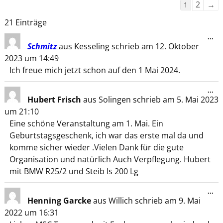
Navigatio
2
→
1
der
21 Einträge
Gästebuch
...
Schmitz
aus
Kesseling
schrieb am
12. Oktober
2023
um
14:49
Ich freue mich jetzt schon auf den 1 Mai 2024.
...
Hubert Frisch
aus
Solingen
schrieb am
5. Mai 2023
um
21:10
Eine schöne Veranstaltung am 1. Mai. Ein
Geburtstagsgeschenk, ich war das erste mal da und
komme sicher wieder .Vielen Dank für die gute
Organisation und natürlich Auch Verpflegung. Hubert
mit BMW R25/2 und Steib ls 200 Lg
...
Henning Garcke
aus
Willich
schrieb am
9. Mai
2022
um
16:31