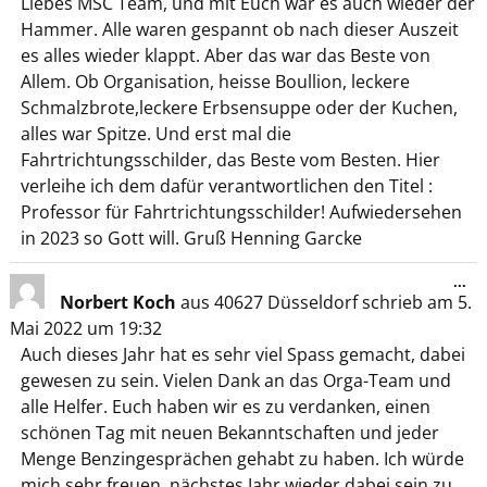
Liebes MSC Team, und mit Euch war es auch wieder der
Hammer. Alle waren gespannt ob nach dieser Auszeit
es alles wieder klappt. Aber das war das Beste von
Allem. Ob Organisation, heisse Boullion, leckere
Schmalzbrote,leckere Erbsensuppe oder der Kuchen,
alles war Spitze. Und erst mal die
Fahrtrichtungsschilder, das Beste vom Besten. Hier
verleihe ich dem dafür verantwortlichen den Titel :
Professor für Fahrtrichtungsschilder! Aufwiedersehen
in 2023 so Gott will. Gruß Henning Garcke
...
Norbert Koch
aus
40627 Düsseldorf
schrieb am
5.
Mai 2022
um
19:32
Auch dieses Jahr hat es sehr viel Spass gemacht, dabei
gewesen zu sein. Vielen Dank an das Orga-Team und
alle Helfer. Euch haben wir es zu verdanken, einen
schönen Tag mit neuen Bekanntschaften und jeder
Menge Benzingesprächen gehabt zu haben. Ich würde
mich sehr freuen, nächstes Jahr wieder dabei sein zu