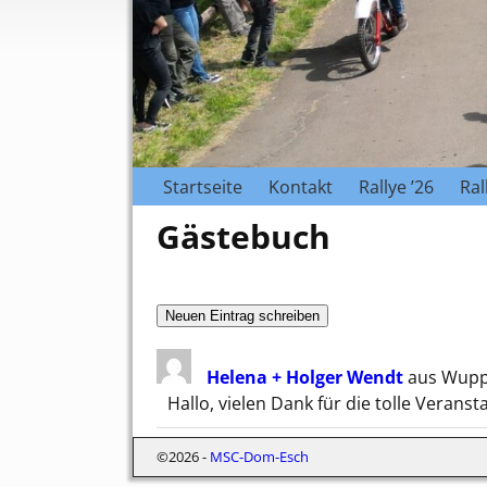
Startseite
Kontakt
Rallye ’26
Ral
Gästebuch
Helena + Holger Wendt
aus
Wupp
Hallo, vielen Dank für die tolle Verans
©2026 -
MSC-Dom-Esch