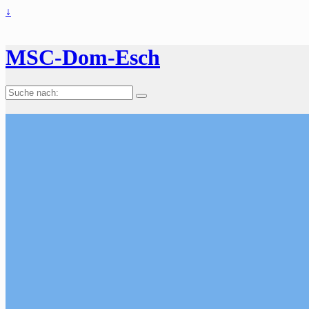
↓
MSC-Dom-Esch
Suche
nach: