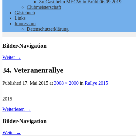
Zu Gast beim MECW in Brühl 06.09.2019
Clubmeisterschaft
Gästebuch
Links
Impressum
Datenschutzerklärung
Bilder-Navigation
Weiter →
34. Veteranenrallye
Published
17. Mai 2015
at
3008 × 2000
in
Rallye 2015
2015
Weiterlesen →
Bilder-Navigation
Weiter →