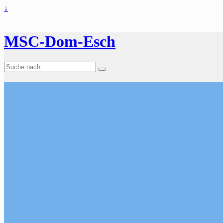
↓
MSC-Dom-Esch
Suche
nach: