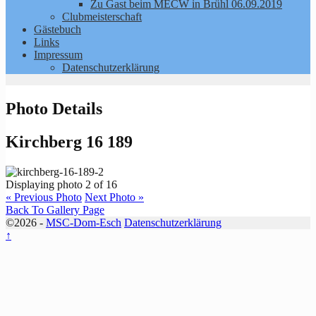
Zu Gast beim MECW in Brühl 06.09.2019
Clubmeisterschaft
Gästebuch
Links
Impressum
Datenschutzerklärung
Photo Details
Kirchberg 16 189
Displaying photo 2 of 16
« Previous Photo
Next Photo »
Back To Gallery Page
©2026 -
MSC-Dom-Esch
Datenschutzerklärung
↑