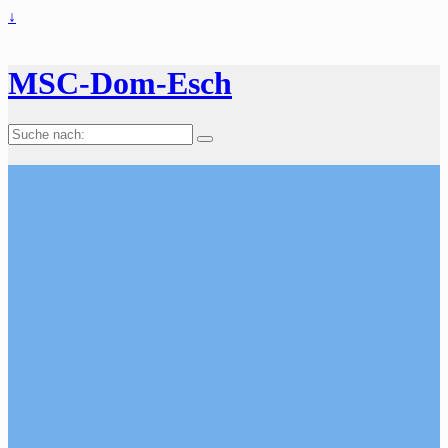
↓
MSC-Dom-Esch
Suche
nach: