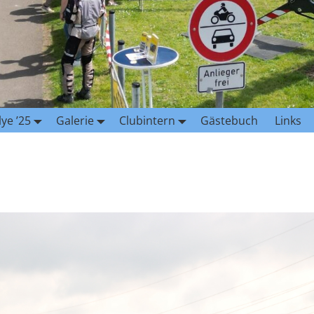
lye ’25
Galerie
Clubintern
Gästebuch
Links