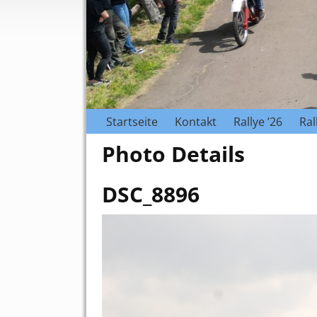
Startseite
Kontakt
Rallye ’26
Ral
Photo Details
DSC_8896