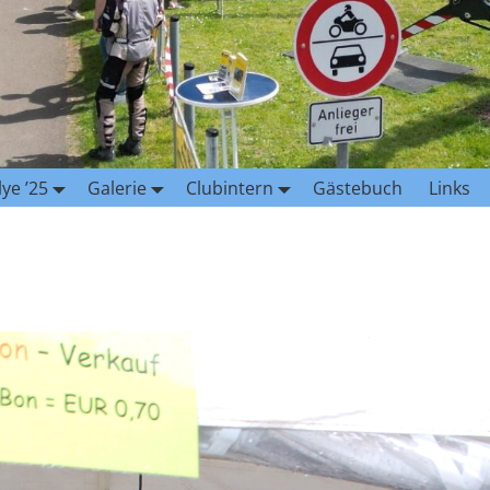
lye ’25
Galerie
Clubintern
Gästebuch
Links