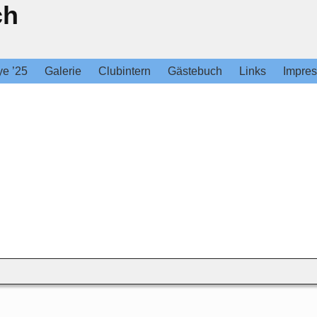
ch
ye ’25
Galerie
Clubintern
Gästebuch
Links
Impre