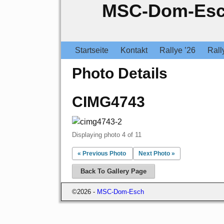
MSC-Dom-Es
Startseite
Kontakt
Rallye ’26
Rall
Photo Details
CIMG4743
Displaying photo 4 of 11
« Previous Photo
Next Photo »
Back To Gallery Page
©2026 -
MSC-Dom-Esch