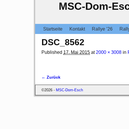
MSC-Dom-Es
Startseite
Kontakt
Rallye ’26
Rall
DSC_8562
Published
17. Mai 2015
at
2000 × 3008
in
← Zurück
Bilder-Navigation
©2026 -
MSC-Dom-Esch