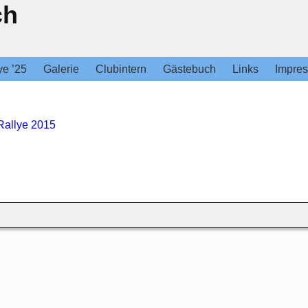
ch
ye ’25
Galerie
Clubintern
Gästebuch
Links
Impre
Rallye 2015