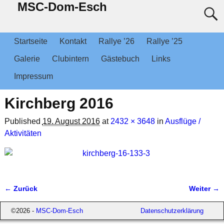
MSC-Dom-Esch
Startseite
Kontakt
Rallye ’26
Rallye ’25
Galerie
Clubintern
Gästebuch
Links
Impressum
Kirchberg 2016
Published
19. August 2016
at
2432 × 3648
in
Ausflüge /
Aktivitäten
← Zurück
Weiter →
Bilder-Navigation
©2026 -
MSC-Dom-Esch
Datenschutzerklärung