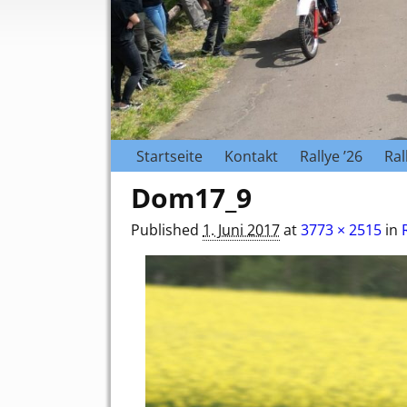
Startseite
Kontakt
Rallye ’26
Ral
Dom17_9
Published
1. Juni 2017
at
3773 × 2515
in