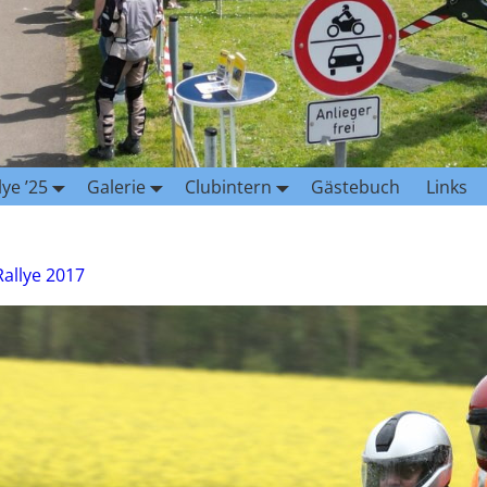
lye ’25
Galerie
Clubintern
Gästebuch
Links
Rallye 2017